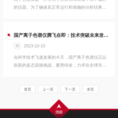
估至关重要，可以帮助我们了解水体的污染程度以
的仪器。为了确保其正常运行和准确的分析结果，
及对人类健康和生态系统的影响。此外，色谱仪还
定期进行清洁和维护是至关重要的。以下是一份该
可以用于土壤和沉积物中重金属离子的分析，...
仪器清洁维护的小指南，旨在帮助用户正确进行操
作：1.定期清洗流路：仪器的流路包括进样器、柱
国产离子色谱仪腾飞在即：技术突破未来发展！
和检测器等部分。定期清洗这些流路可以去除附着
2023-10-10
的杂质和残留物，防止其对分析结果的影响。使用
适当的洗涤剂和溶剂进行清洗，并确保充分冲洗干
在科学技术飞速发展的今天，国产离子色谱仪正以
净。2.检查和更换柱：离子色谱仪的柱是关键的分
崭新的姿态迎接挑战，蓄势待发，力求在全球市场
离部件，需要定期检查并根据需要更换。检查柱的
中崭露头角。从过去的技术追随者到如今的行业，
状态，如是否有裂纹、泄漏或堵塞等问题...
国产离子色谱仪在短短几年间突破了层层技术瓶
颈，为全球用户带来的使用体验。离子色谱是分析
首页
上一页
下一页
末页
化学领域的一种重要技术，广泛应用于环境监测、
食品检测、医药研发等领域。在过去，由于技术壁
垒和国外企业的垄断，进口离子色谱仪一直是我国