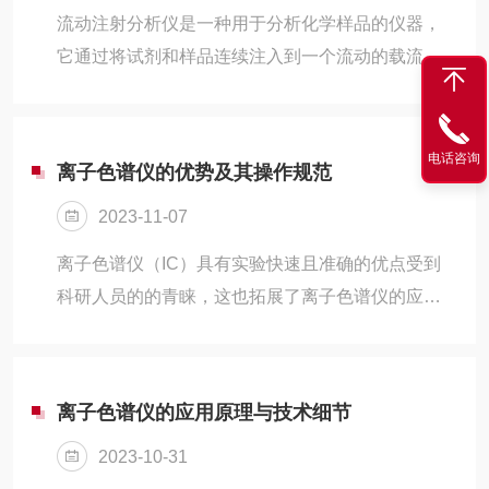
流动注射分析仪是一种用于分析化学样品的仪器，
它通过将试剂和样品连续注入到一个流动的载流
中，然后测量反应产物的光强度或其他信号来定量
分析样品中的某种物质。这种仪器具有操作简便、
快速、准确等优点，广泛应用于环境监测、食品安
电话咨询
离子色谱仪的优势及其操作规范
全、药物分析等领域。本文将从多个细节方面介绍
2023-11-07
该仪器的操作要点。1.样品准备在进行流动注射分
析之前，首先需要对样品进行适当的处理。这包括
离子色谱仪（IC）具有实验快速且准确的优点受到
对固体样品进行粉碎、溶解等操作，以便于试剂与
科研人员的的青睐，这也拓展了离子色谱仪的应用
样品充分接触；对液体样品进行过滤、稀释等操
范围。离子色谱仪可以准确检测样品中的阴、阳离
作，以消除干扰物质的影响。此外，还需要注意...
子浓度，这一技术不仅可以检测电子工业废水、生
活污水，还可以为很多电子设备质量把关。下面介
离子色谱仪的应用原理与技术细节
绍离子色谱仪的工作原理以及离子色谱仪在检测中
2023-10-31
的技术优势。离子色谱法的检测方法的技术优势主