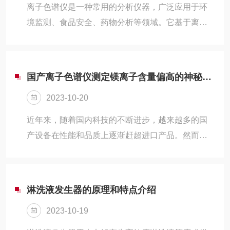
要有以下几个方面：1、灵敏度较高，对检测无机阴
离子色谱仪是一种常用的分析仪器，广泛应用于环
离子和阳离子等水环境的含量的效果较差。在检测
境监测、食品安全、药物分析等领域。它基于离子
痕量离子方面，其效率是传统方法的十倍以上；2、
交换和离子选择性吸附的原理，可以有效地分离和
操作方法相对简单，操作时间较短，因...
测定溶液中的离子物质。离子色谱仪的工作原理是
通过色谱柱中的固定相和流动相之间的相互作用，
国产离子色谱仪测定镁离子含量偏高的神秘面纱揭开！
实现离子物质的分离和检测。色谱柱中的固定相通
2023-10-20
常是一个离子交换树脂，其具有特定的离子选择
性。当样品溶液通过色谱柱时，其中的离子物质会
近年来，随着国内科技的不断进步，越来越多的国
与固定相发生离子交换或离子选择性吸附作用。这
产设备在性能和品质上逐渐赶超进口产品。然而，
样，不同离子物质在色谱柱中停留的时间长度就不
在某些特定领域，如精密检测和分析中，国产设备
同，从而实现了它们的分离。离子色谱仪的技术...
的表现却不尽如人意。以离子色谱仪为例，许多用
户反映在用其测定镁离子含量时，常常出现偏高的
淋洗液发生器的原理和特点介绍
结果。究竟是什么原因导致了这一现象？又有什么
2023-10-19
解决办法呢？本文将为您揭开这一神秘面纱。一、
国产离子色谱仪的挑战与突破离子色谱仪是一种广