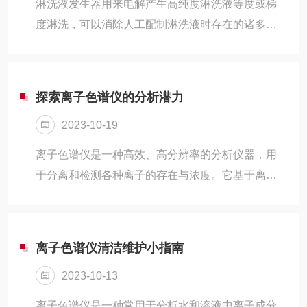
淋洗液发生器用来电解产生高纯度淋洗液等度或梯
泛应用于分析领域的精密检测仪器，其主要用于分
度淋洗，可以消除人工配制淋洗液时存在的诸多缺
析溶液中各种离子的含量。在众多离子中，镁离子
陷，比如耗时、杂质多、人为误差大等，同时提升
因其具有高稳定性和高背景干扰的特点，成为...
系统的自动化水平。基本原理：利用电解水及离子
电迁移技术实现淋洗液的在线配制，所产生淋洗液
探索离子色谱仪的分析潜力
浓度正比于所施加电流强度。纯水作为泵的工作介
2023-10-19
质，控制操作电流即可精确产生所需浓度的淋洗
液，实现梯度淋洗，而不必使用昂贵的多元泵。消
离子色谱仪是一种高效、高分辨率的分析仪器，用
除了配制淋洗液的人工误差，同时也消除了空气中
于分离和检测各种离子的存在与浓度。它基于离子
CO2的干扰。特点介绍：1.避免每次使用需要重新
在固定相上的吸附和解吸特性，通过流动相的推动
配制淋洗液的麻烦，减少准备工作的时间。...
将样品中的离子分离，并通过检测器进行定量或定
性分析。色谱仪具有广泛的应用领域，包括环境监
离子色谱仪清洁维护小指南
测、食品安全、药物分析等。离子色谱仪可以用于
2023-10-13
水质分析，检测水中的离子含量，如氯离子、硫酸
根离子、硝酸根离子等。这些离子的浓度对水质评
离子色谱仪是一种常用于分析水和溶液中离子成分