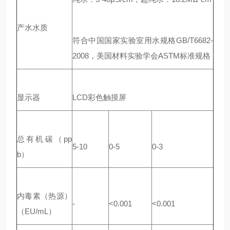
产水水质
符合中国国家实验室用水规格GB/T6682-
2008，美国材料实验学会ASTM标准规格
显示器
LCD彩色触摸屏
总有机碳（pp
5-10
0-5
0-3
b）
内毒素（热源）
-
<0.001
<0.001
（EU/mL）