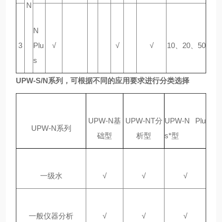
N
N
3
Plu
√
√
√
10、20、50
s
UPW-S/N系列，可根据不同的应用要求进行分类选择
UPW-N基
UPW-NT分
UPW-N Plu
UPW-N系列
础型
析型
s*型
一级水
√
√
√
一般仪器分析
√
√
√