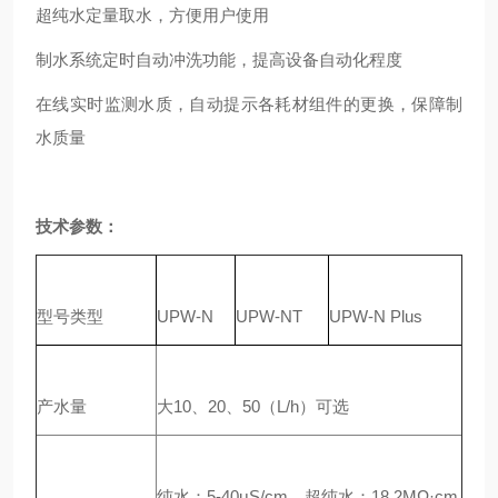
超纯水定量取水，方便用户使用
制水系统定时自动冲洗功能，提高设备自动化程度
在线实时监测水质，自动提示各耗材组件的更换，保障制
水质量
技术参数：
型号类型
UPW-N
UPW-NT
UPW-N Plus
产水量
大10、20、50（L/h）可选
纯水：5-40μS/cm，超纯水：18.2MΩ·cm