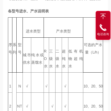
各型号进水、产水说明表
进水类型
产水类型
电话咨询
序
系
型
可选的产水
R
三
二
超
低有机
号
列
号
量（L/h）
城市
纯水或
O
级
级
纯
物超纯
供水
蒸馏水
水
水
水
水
水
1
N
√
√
√
10、20、50
2
NT
√
√
√
10、20、50