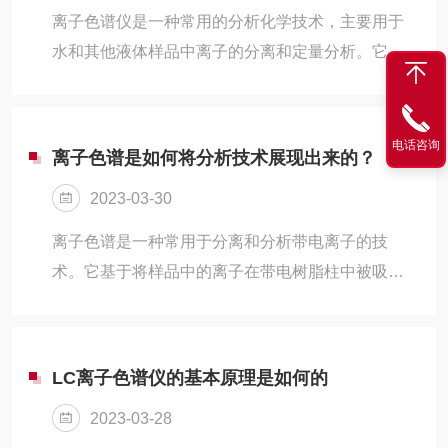
离子色谱仪是一种常用的分析化学技术，主要用于
水和其他液体样品中离子的分离和定量分析。它可
以分离出阳离子和阴离子，并测量它们的浓度。利
用离子交换树脂将样品中的离子分离开来，然后在
检测器中进行检测。因此，该设备通常由以下几个
电话咨询
离子色谱是如何将分析技术展现出来的？
部分组成：进样系统、分离柱、离子交换树脂、检
2023-03-30
测器和数据处理系统。样品被加入到进样系统中，
然后通过一系列操作被引入到离子交换树脂上。离
离子色谱是一种常用于分离和分析带电离子的技
子交换树脂通常是由聚合物或矿物质制成的，其表
术。它基于将样品中的离子在带电树脂柱中被吸附
面带有固定电荷。例如，阴离子交换树脂具有带有
和解离，然后通过改变离子在固定相中的亲和性来
阳离子的功能基团，可以吸附和分离出带有负...
实现不同离子的分离。离子色谱是基于样品中离子
的大小、形状、电荷等特性在带电柱上进行分离，
LC离子色谱仪的基本原理是如何的
进而通过检测器检测出每个组分的信号强度，从而
2023-03-28
定量分析样品中的离子组分。该技术可用于水质分