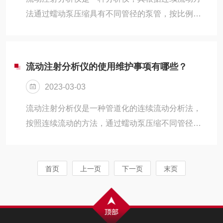
比较，以检查离子色谱仪的各项性能和误差是否符
法通过蠕动泵压缩具有不同管径的泵管，按比例将
合要求，从而保证离子色谱分析结果的可靠性和准
反应试剂和待测样品注入闭合且连续流动的载体电
确性。离子色谱仪检定的基本内容包括：1....
流中，在化学反应单元中产生显色反应，在检测器
中测量其信号值，并根据标准曲线法确定待测样品
流动注射分析仪的使用维护事项有哪些？
的浓度。流动注射分析仪的分析方法1、单通道流量
2023-03-03
注入分析这种方法是较简单、较常用的方法。2、多
通道流动注射分析当混合两种或多种试剂后发生化
流动注射分析仪是一种管道化的连续流动分析法，
学变化时，可以使用该方法。各种试剂可以在不同
按照连续流动的方法，通过蠕动泵压缩不同管径的
的时间和不同的汇合点添加到管道中，最后进入流
泵管，将反应试剂和待测样品按比例注入一个：密
动流进行检测。3、合并频带法合并区方...
闭、连续的流动载流中，在化学反应单元中发生显
色反应，在检测器中测得其信号值，按照标准曲线
首页
上一页
下一页
末页
法测定待测样品的浓度。它主要包括试样溶液注入
载流、试样溶液与载流的混合和反应(试样的分散和
反应)、试样溶液随载流恒速地流进检测器被检测三