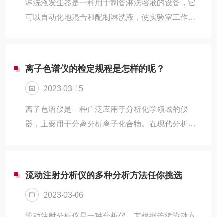
淋洗液发生器是一种用于制备淋洗溶液的设备，它
泵和自动进样器等。离子色谱柱通常是高性能离子
可以自动化地混合和配制淋洗液，使实验室工作更
交换柱，柱上填充有离子交换树脂。样品溶液在柱
高效、更准确。在本文中，我们将介绍淋洗液发生
内与树脂表面的交换位点进行竞争吸附，不同...
器的原理、使用方法和优点。淋洗液发生器的原理
是通过控制气体流量和压力来混合水和化学品。它
离子色谱仪的检定规程是怎样的呢？
采用压缩空气或氮气，将水和化学品从不同的容器
2023-03-15
中吸取出来，然后混合成所需的淋洗液。使用淋洗
液发生器的好处是可以根据需要自己配制淋洗液，
离子色谱仪是一种广泛应用于分析化学领域的仪
避免了手工配制过程中因操作不当而导致的误差。
器，主要用于分离分析离子化合物。在现代分析化
使用淋洗液发生器的方法非常简单。首先，将需要
学工作中，离子色谱仪已经成为*分析工具。然而，
混合的化学品放入淋洗液发生器的相应瓶子中...
离子色谱仪在进行分析过程中还可能会出现一些异
常，这时需要进行检定来确保分析结果的准确性和
流动注射分析仪的多种分析方法任你挑选
可靠性。因此，制定一套有效的离子色谱仪检定规
2023-03-06
程对于分析化学工作的开展至关重要。一、检定基
本原理及内容离子色谱仪检定是通过与标准品进行
流动注射分析仪是一种分析仪，其根据连续流动方