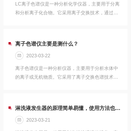
析、环境监测、药物分析等领域。离子色谱的主要
LC离子色谱仪是一种分析化学仪器，主要用于分离
部件包括：进样器、色谱柱、检测器以及数据处理
和分析离子化合物。它采用离子交换技术，通过样
系统。样品通常通过进样器引入色谱柱，而色谱柱
品在固定相和移动相之间的分配，实现对不同离子
则是由具有特定亲和性的离子交换树脂组成的柱...
的分离和检测。优点是精度高、分离能力强、检测
范围广、灵敏度高等。同时，LC离子色谱仪的操作
离子色谱仪主要是测什么？
相对简单，易于维护和保养。然而，其缺点是系统
2023-03-22
成本较高，需要专业技术人员进行维护和操作。LC
离子色谱仪的基本原理是利用离子交换树脂作为固
离子色谱仪是一种分析仪器，主要用于分析水体中
定相，将待分析的混合物溶于流动的移动相中，样
的离子或无机物质。它采用了离子交换色谱技术，
品中不同离子吸附在固定相上的强度不同，从而实
能够对水中的离子进行检测和定量，是水质监测、
现分离。然后通过检测器检测不同离子...
环境监测等领域中不可少的一种分析仪器。离子色
谱仪原理离子色谱技术是利用离子交换柱将样品中
淋洗液发生器的原理简单易懂，使用方法也非常方便
的离子分离开来，再通过检测器检测离子峰的大小
2023-03-21
和时间，从而确定每个离子的浓度。离子色谱仪的
主要部件包括离子交换柱、双重电导检测器、色谱