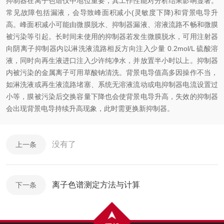
抑制器在离子色谱仪中地位重要，其工作性能对分析结果影响显著。
常见故障包括漏液，会导致峰面积减小(灵敏度下降)和背景电导升
高。峰面积减小可能由微膜脱水、抑制器漏液、溶液流路不畅和微膜
被污染等引起。长时间未使用的抑制器若发生微膜脱水，可用注射器
向阴离子抑制器内以淋洗液流路相反方向注入少量 0.2mol/L 硫酸溶
液，同时向再生液进口注入少许纯净水，并放置半小时以上。抑制器
内被污染的金属离子可用草酸钠清洗。背景电导值高多因操作不当，
如淋洗液或再生液流路堵塞、系统无溶液流动或电抑制器电流设置过
小等，膜被污染后交换容量下降也会使背景电导升高，失效的抑制器
会出现背景电导持续升高现象，此时需更换新抑制器。
没有了
上一条
离子色谱测定方法与计算
下一条