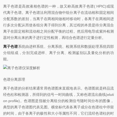
离子色谱是高效液相色谱的一种，故又称高效离子色谱( HPIC)或现
代离子色谱。离子色谱法利用混合物中组分离子在流动相和固定相间
分配系数的差别，当离子在两相间做相对移动时，各离子在两相间进
行多次分配从而使各组分离子得到分离，其过程的本质是待分离混合
离子在固定相和流动相之间分配平衡的过程。然后用电导或紫外检测
器对分离出来的离子进行定性检测，再结合色谱进行定量分析。
离子色谱
系统由进样系统、分离系统、检测系统和数据处理系统四部
分组组成，分别完成进样、离子分离、检测鉴别以及量化分析的功
能。
色谱分离原理
离子色谱的分析结果通常用色谱图来直观地表示。色谱图就是样品流
经色柱和检测器，所得到的信号一时间曲线，又称色谱流出曲线(eluti
on profile)。色谱图是指被分离组分的检测信号随时间分布的图像，
典型的离子色谱图代表见图。横坐标代表各离子成分在色谱柱中停留
的时间，由于各离子的极性和大小等属性不同，它们流经色谱柱的时