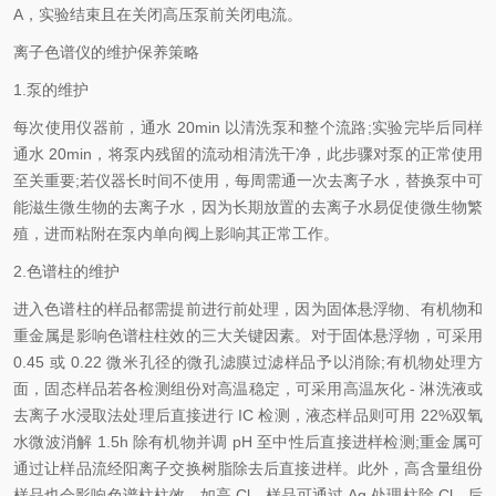
A，实验结束且在关闭高压泵前关闭电流。
离子色谱仪的维护保养策略
1.泵的维护
每次使用仪器前，通水 20min 以清洗泵和整个流路;实验完毕后同样
通水 20min，将泵内残留的流动相清洗干净，此步骤对泵的正常使用
至关重要;若仪器长时间不使用，每周需通一次去离子水，替换泵中可
能滋生微生物的去离子水，因为长期放置的去离子水易促使微生物繁
殖，进而粘附在泵内单向阀上影响其正常工作。
2.色谱柱的维护
进入色谱柱的样品都需提前进行前处理，因为固体悬浮物、有机物和
重金属是影响色谱柱柱效的三大关键因素。对于固体悬浮物，可采用
0.45 或 0.22 微米孔径的微孔滤膜过滤样品予以消除;有机物处理方
面，固态样品若各检测组份对高温稳定，可采用高温灰化 - 淋洗液或
去离子水浸取法处理后直接进行 IC 检测，液态样品则可用 22%双氧
水微波消解 1.5h 除有机物并调 pH 至中性后直接进样检测;重金属可
通过让样品流经阳离子交换树脂除去后直接进样。此外，高含量组份
样品也会影响色谱柱柱效，如高 Cl - 样品可通过 Ag 处理柱除 Cl - 后