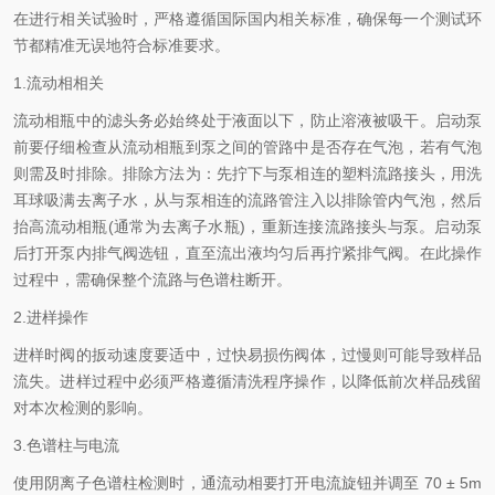
在进行相关试验时，严格遵循国际国内相关标准，确保每一个测试环
节都精准无误地符合标准要求。
1.流动相相关
流动相瓶中的滤头务必始终处于液面以下，防止溶液被吸干。启动泵
前要仔细检查从流动相瓶到泵之间的管路中是否存在气泡，若有气泡
则需及时排除。排除方法为：先拧下与泵相连的塑料流路接头，用洗
耳球吸满去离子水，从与泵相连的流路管注入以排除管内气泡，然后
抬高流动相瓶(通常为去离子水瓶)，重新连接流路接头与泵。启动泵
后打开泵内排气阀选钮，直至流出液均匀后再拧紧排气阀。在此操作
过程中，需确保整个流路与色谱柱断开。
2.进样操作
进样时阀的扳动速度要适中，过快易损伤阀体，过慢则可能导致样品
流失。进样过程中必须严格遵循清洗程序操作，以降低前次样品残留
对本次检测的影响。
3.色谱柱与电流
使用阴离子色谱柱检测时，通流动相要打开电流旋钮并调至 70 ± 5m