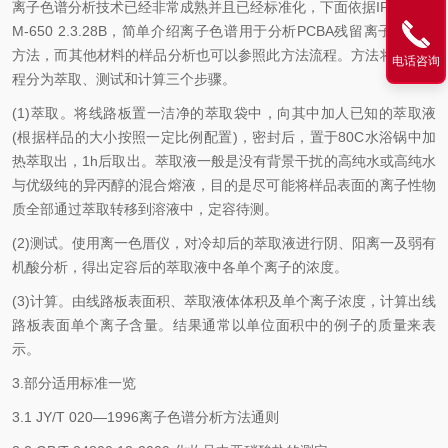
离子色谱分析技术已经非常成熟并且已经标准化，下面依据IPC标准T
M-650 2.3.28B，简单介绍离子色谱用于分析PCBA残留离子的一般
方法，而其他材料的样品分析也可以参照此方法流程。方法将分析过
电话咨询
程分为萃取、测试和计算三个步骤。
(1)萃取。将线路板置一洁净的萃取袋中，向其中加人已知的萃取液
(根据样品的大小按照一定比例配置)，密封后，置于80C水浴锅中加
热萃取出，1h后取出。萃取液一般是没有背景干扰的高纯水或高纯水
与优级纯的异丙醇的混合熔液，目的是尽可能将样品表面的离子性物
质全部通过萃取转移到溶液中，定容待测。
(2)测试。使用离一色厝仪，对冷却后的萃取液进行阴、阳离一及弱有
机酸分析，得出定容后的萃取液中各单个离子的浓度。
(3)计算。由线路板表面积、萃取液体体积及单个离子浓度，计算出线
路板表面单个离子含量。结果通常以单位面积中的例子的质量来表
示。
3.部分适用标准一览
3.1 JY/T 020—1996离子色谱分析方法通则