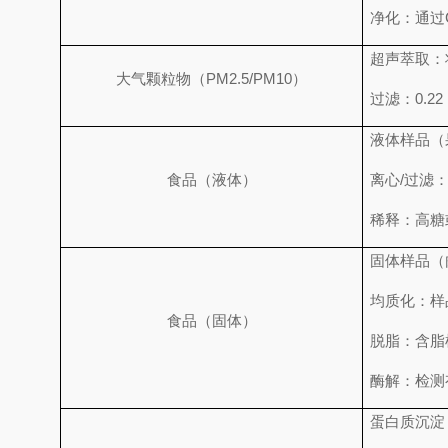
净化：通过
超声萃取：
大气颗粒物（PM2.5/PM10）
过滤：0.2
液体样品（
食品（液体）
离心/过滤：
稀释：高糖
固体样品（
均质化：样
食品（固体）
脱脂：含脂
酶解：检测
蛋白质沉淀