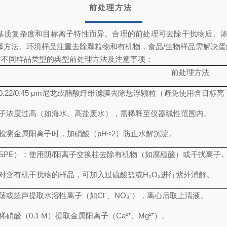
前处理方法
、基质复杂度和目标离子特性而异。合理的前处理可去除干扰物质、浓
择方法。环境样品注重去除颗粒物和有机物，食品/生物样品需解决
对不同样品类型的典型前处理方法及注意事项：
前处理方法
0.22/0.45 μm尼龙或醋酸纤维滤膜去除悬浮颗粒（避免使用含目
子浓度过高（如海水、高盐废水），需稀释至仪器线性范围内。
检测金属阳离子时，加硝酸（pH<2）防止水解沉淀。
SPE）：使用阴/阳离子交换柱去除有机物（如腐殖酸）或干扰离子
对含有机干扰物的样品，可加入过硫酸盐或H₂O₂进行紫外消解。
荡或超声提取水溶性离子（如Cl⁻、NO₃⁻），离心后取上清液。
硝酸（0.1 M）提取金属阳离子（Ca²⁺、Mg²⁺）。