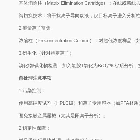
基体消除柱（Matrix Elimination Cartridge）：在
阀切换技术：将干扰离子导向废液，仅目标离子进入分析
2.痕量离子富集
浓缩柱（Preconcentration Column）：对超低
3.衍生化（针对特定离子）
溴化物/碘化物检测：加入氯胺T氧化为BrO₃⁻/IO₃⁻后分析
前处理注意事项
1.污染控制：
使用高纯度试剂（HPLC级）和离子专用容器（如PFA材质
避免接触金属器械（尤其是阳离子分析）。
2.稳定性保障：