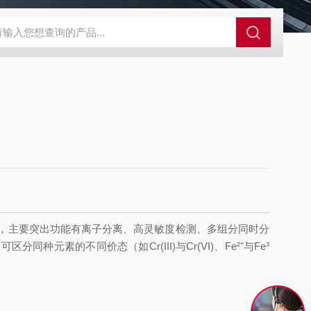
LX-60LX-60淋洗液发生器
EPFIA-120全自动流动注射分析仪
L
，主要
突出
功能
有
离子分离
、
高灵敏度检测
、
多组分同时分
的不同价态（如Cr(III)与Cr(VI)、Fe²⁺与Fe³