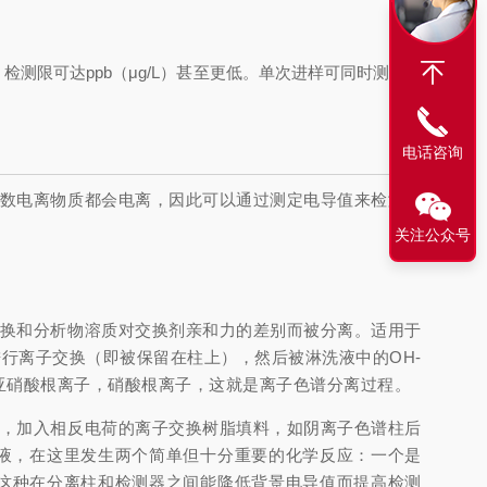
，检测限可达ppb（μg/L）甚至更低。单次进样可同时测定多
电话咨询
数电离物质都会电离，因此可
以通过测定电导值来检测被
关注公众号
换和分析物溶质对交换剂亲和力
的差别而被分离。适用于
进行离子交换
（即被保留在柱上），然后被淋洗液中的OH-
是亚硝酸根离子，硝酸根离子，这就
是离子色谱分离过程。
，加入相反电荷的离子交换树脂填
料，如阴离子色谱柱后
液，在这里发生
两个简单但十分重要的化学反
应：一个是
这种在分离柱和检测器之间能降低背景电导值而提高检测