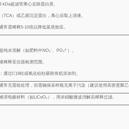
3 kDa超滤管离心去除蛋白质。
（TCA）或乙腈沉淀蛋白，离心后取上清液。
通常需稀释5-10倍以降低基质效应。
：
纯水溶解（如肥料中NO₃⁻、PO₄³⁻）。
液稀释至仪器检测范围。
：通过C18柱或氧化铝柱吸附有机添加剂。
通常无需前处理，但需确保采样瓶无离子污染（建议使用高密度聚乙
难溶电极材料（如LiCoO₂），用浓硝酸微波消解后稀释过滤。