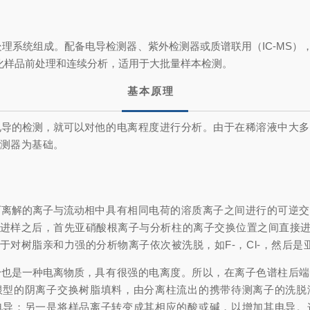
处理系统组成。配备电导检测器、
紫外检测器
或质谱联用（IC-MS）
支持自动化样品前处理和连续分析，适用于大批量样本检测。
基本原理
电导的检测，就可以对
他的电离程度进行分析。由于在稀溶液中大多
测器为基础。
可离解的离子与流动相
中具有相同电荷的溶质离子之间进行的可逆交
进样之后，首先亚硝酸根离子与分析柱的离子交换位置之间直接
于对树脂亲和力强的分析物离子依次被洗脱，如F-，
Cl-，然后
身也是一种电离物质，
具有很强的电离度。所以，在离子色谱柱后端
根
型的阴离子交换树脂填料，由分离柱流出的携带待测离子的洗脱
电导；另一是将样品离子转变成其相应的酸或碱，以增加其电导。