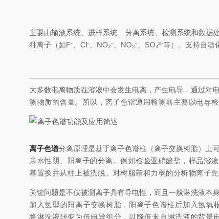
主要由输液系统、进样系统、分离系统、检测系统和数据
种离子（如F⁻、Cl⁻、NO₂⁻、NO₃⁻、SO₄²⁻等）。
大多数电离物质在溶液中会发生电离，产生电导，通过对
测物质的含量。所以，离子色谱通用检测器主要以电
导检
离子色谱
分离原理是基于离子色谱柱（离子交换树脂）上
亲水性阴、阳离子的分离。例如检验亚硝酸盐，样品溶
液
基置换并从柱上被洗脱。对树脂
亲和力弱的分析物离子先
关键问题是不仅被测离子具有导电性，而且一般淋洗液本
加入氢型的阳离子交换树脂，阳离子色谱柱后加入氢氧
将淋洗液转变为低电导组分，以降低来自淋洗液的背景