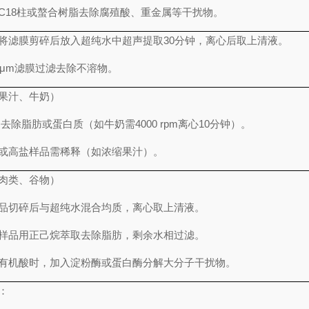
C18柱或螯合树脂去除腐殖酸、重金属等干扰物。
将滤膜剪碎后放入超纯水中超声提取30分钟，离心后取上清液。
2 μm滤膜过滤去除不溶物。
果汁、牛奶）
去除脂肪或蛋白质（如牛奶需4000 rpm离心10分钟）。
或高盐样品需稀释（如浓缩果汁）。
肉类、谷物）
品切碎后与超纯水混合均质，离心取上清液。
样品用正己烷萃取去除脂肪，剩余水相过滤。
有机酸时，加入淀粉酶或蛋白酶分解大分子干扰物。
：