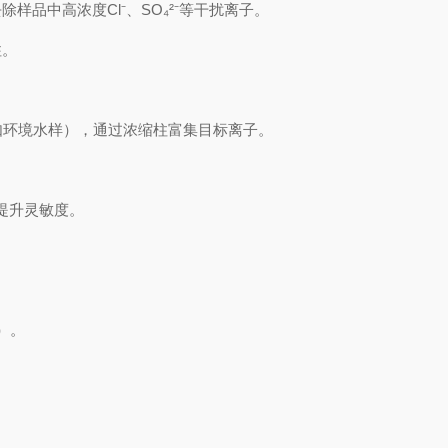
线或离线去除样品中高浓度Cl⁻、SO₄²⁻等干扰离子。
柱。
浓度样品（如环境水样），通过浓缩柱富集目标离子。
，提升灵敏度。
）。