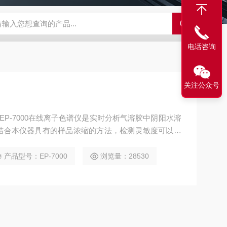
LX-60LX-60淋洗液发生器
EPFIA-120全自动流动注射分析仪
L
电话咨询
关注公众号
EP-7000在线离子色谱仪是实时分析气溶胶中阴阳水溶
结合本仪器具有的样品浓缩的方法，检测灵敏度可以提
护工作量较低，除特殊情况外可持续30天不用维护，可
门分析及监测气溶胶离子成分提供连续高精度的检测参
产品型号：EP-7000
浏览量：28530