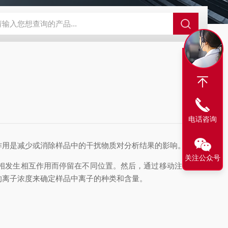
LX-60LX-60淋洗液发生器
EPFIA-120全自动流动注射分析仪
L
电话咨询
作用是减少或消除样品中的干扰物质对分析结果的影响。
关注公众号
相发生相互作用而停留在不同位置。然后，通过移动注射器
的离子浓度来确定样品中离子的种类和含量。