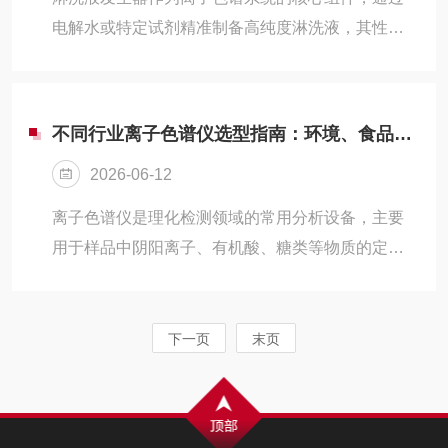
后响应滞后等问题，不少采购人员、实验室操作人
电解水或特定试剂精准制备高纯度淋洗液，其性能
员在选型阶段容易陷入迷茫。如何筛选出口碑稳
直接决定色谱分析的准确性与稳定性。由于长期接
定、综合性价比突出、适配自身检测场景的离子...
触高纯试剂、承受电解压力与电化学作用，若缺乏
系统养护，极易引发管路堵塞、电解效率衰减、离
不同行业离子色谱仪选型指南：环境、食品、制药行业适配方案
子浓度漂移等问题，导致分析数据失真。因此，建
2026-06-12
立科学规范的养护体系，是保障仪器长效运行、维
持分析精度的核心前提。日常基础养护是筑牢仪器
离子色谱仪是理化检测领域的常用分析设备，主要
运行的第一道防线，需贯穿每次使用全程。每次开
用于样品中阴阳离子、有机酸、糖类等物质的定量
机前，需仔细检查试剂瓶液位，确保淋洗液储备充
检测，广泛应用于环境监测、食品检测、制药生产
足，避免空瓶运行导致电解池干烧；同时确认...
等多个领域。不同行业的样品基质、检测项目、执
行标准差异较大，选型时不能套用统一标准。很多
下一页
末页
用户选型时仅参考通用参数，忽略行业专属检测需
求，容易出现设备参数与检测场景不匹配、检测数
据偏差、设备损耗加快等问题。本文针对环境、食