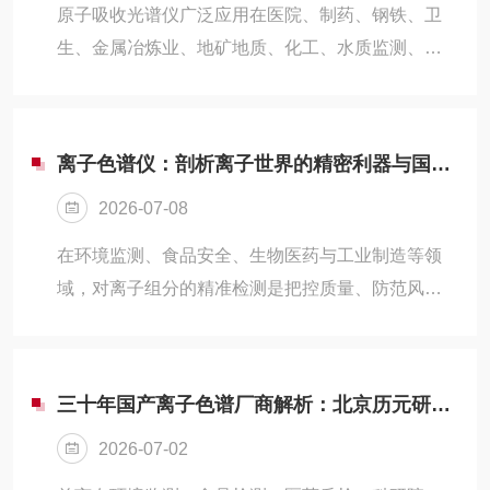
仪依托专属色谱分离与电化学检测技术，适配各类
原子吸收光谱仪广泛应用在医院、制药、钢铁、卫
多糖样品的定性、定量分析，成为现阶段多糖检测
生、金属冶炼业、地矿地质、化工、水质监测、食
领域常用的专业设备，为行业标准化检测提供可靠
饮乳品、环保监测、质检、药检、农业、玩具、电
技术支撑。多糖检测离子色谱仪的核心工作原...
子等各行业的分析化验。一、光源系统养护误区：
忽视细节引发连锁故障1.空心阴极灯的“过度节约”陷
离子色谱仪：剖析离子世界的精密利器与国产之光-百科
阱-典型错误：为延长使用寿命，刻意降低灯电流至
2026-07-08
推荐值以下，或长期闲置不用。-后果分析：低电流
运行导致发光强度不足，信噪比下降；长期停用则
在环境监测、食品安全、生物医药与工业制造等领
因元素溅射效应造成谱线漂移。-正确策略：严格执
域，对离子组分的精准检测是把控质量、防范风险
行“即开即用”原则，预热时间不少于15分钟；备用灯
的核心环节。离子色谱仪作为高效液相色谱的重要
定期激活(每月通电2小...
分支，凭借高灵敏度、多组分同步检测与自动化操
作的优势，成为离子分析的黄金标准，而国产仪器
三十年国产离子色谱厂商解析：北京历元研发实力与应用落地
的崛起，更让这项核心技术实现了自主可控。一、
2026-07-02
离子色谱仪：离子检测的全能能手离子色谱仪的核
心原理是离子交换色谱，通过高压输液泵将洗脱液