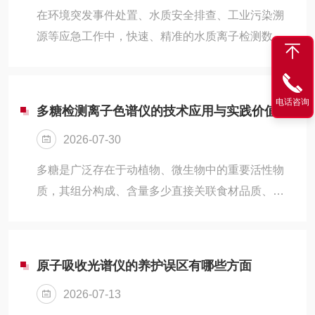
在环境突发事件处置、水质安全排查、工业污染溯
源等应急工作中，快速、精准的水质离子检测数
据，是科学开展处置工作的基础依据。传统实验室
检测模式需完成样品采集、转运、预处理、上机检
测等多个流程，耗时较长，难以适配突发环境事件
电话咨询
多糖检测离子色谱仪的技术应用与实践价值探析
的时效需求。应急监测离子色谱仪针对野外应急场
2026-07-30
景优化设计，兼顾检测稳定性与便携机动性，可在
现场快速完成水体、土壤浸出液等样品的阴阳离子
多糖是广泛存在于动植物、微生物中的重要活性物
检测，为环境应急处置、风险研判、污染管控提供
质，其组分构成、含量多少直接关联食材品质、生
可靠的数据支撑，广泛应用于生态环保、水务供
物活性及产品功效。在食品加工、生物医药、农业
水、工业安监等多个领域。相较于常规实验室离子...
科研等领域，多糖的精准检测是产品质量把控、原
料筛选与学术研究的核心环节。传统多糖检测方法
原子吸收光谱仪的养护误区有哪些方面
存在操作繁琐、组分区分度弱、检测误差偏大等问
2026-07-13
题，难以适配精细化检测需求。多糖检测离子色谱