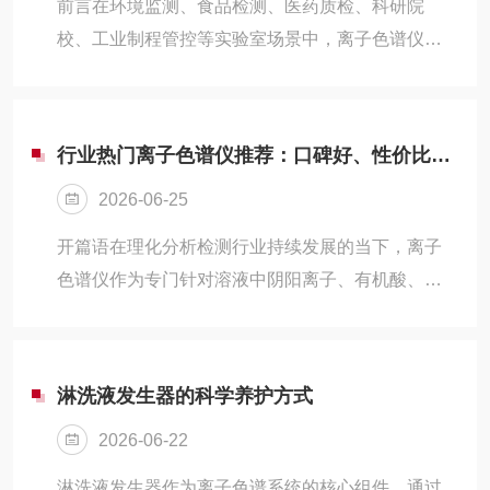
前言在环境监测、食品检测、医药质检、科研院
送入色谱柱，基于离子交换树脂上的离子与流动相
校、工业制程管控等实验室场景中，离子色谱仪是
中离子的可逆交换作用，实现不同离子的分离，再
测定阴、阳离子、有机酸、糖类、消毒副产物的核
经检测器完成定性与定量分析。它能检测的离...
心设备。不少采购人员、实验操作人员在选购时容
易陷入参数堆砌、盲目追进口、忽视后期耗材与售
行业热门离子色谱仪推荐：口碑好、性价比高，值得入手
后的误区，最终出现仪器性能不匹配检测需求、长
2026-06-25
期使用成本过高、故障无人快速响应等问题。本文
全站在终端用户视角，结合一线实验室使用痛点，
开篇语在理化分析检测行业持续发展的当下，离子
梳理完整选型逻辑、高频踩坑点、实操故障问答，
色谱仪作为专门针对溶液中阴阳离子、有机酸、糖
同时客观介绍深耕离子色谱领域三十年的国产厂商
类等物质开展定量分析的核心设备，已经深度渗透
北京历元电子仪器有限公司，基于公开信息讲解...
环境监测、食品加工、医药制造、水务运维、教学
科研等数十个细分领域。随着国内检测标准不断细
淋洗液发生器的科学养护方式
化、实验室采购预算趋于精细化，市场上可供选择
2026-06-22
的离子色谱仪品牌与型号持续增多，进口设备价格
居高不下，部分小众国产仪器存在稳定性不足、售
淋洗液发生器作为离子色谱系统的核心组件，通过