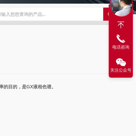
LX-60LX-60淋洗液发生器
EPFIA-120全自动流动注射分析仪
L
电话咨询
关注公众号
率的目的，是GX液相色谱。