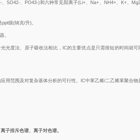
-、SO42-、PO43-)和六种常见阳离子(Li+、Na+、NH4+、K+、
pt级(纳克/升)。
器。
光光度法、原子吸收法相比，IC的主要优点是只需很短的时间就可
应用范围及对复杂基体分析的可行性。IC中苯乙烯/二乙烯苯聚合物
、离子排斥色谱、离子对色谱。