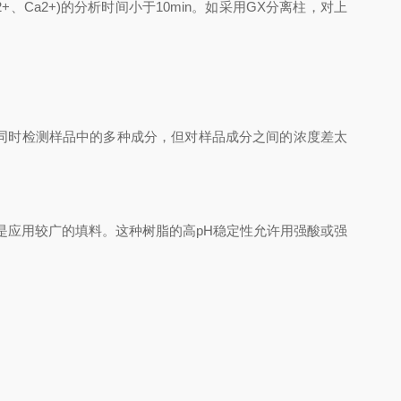
Mg2+、Ca2+)的分析时间小于10min。如采用GX分离柱，对上
同时检测样品中的多种成分，但对样品成分之间的浓度差太
是应用较广的填料。这种树脂的高pH稳定性允许用强酸或强