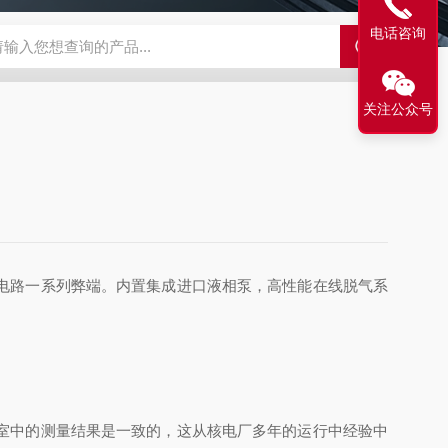
电话咨询
LX-60LX-60淋洗液发生器
EPFIA-120全自动流动注射分析仪
L
关注公众号
电路一系列弊端。内置集成进口液相泵，高性能在线脱气系
室中的测量结果是一致的，这从核电厂多年的运行中经验中