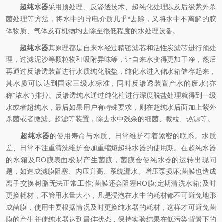
超纯水器
采用预处理、反渗透技术、超纯化处理以及后级紫外杀
菌处理等方法，将水中的导电介质几乎*去除，又将水中不离解的胶
体物质、气体及有机物均去除至很低程度的水处理设备。
超纯水器
其原理都是自来水经过精密滤芯和活性炭滤芯进行预处
理，过滤泥沙等颗粒物和吸附异味等，让自来水变得更加干净，然后
再通过反渗透装置进行水质纯化脱盐，纯化水进入储水箱储存起来，
其水质可以达到国家三级水标准，同时反渗透装置产水的废水(亦
称"浓水")排掉。反渗透纯水通过纯化柱进行深度脱盐处理就得到一级
水或者超纯水，最后如果用户有特殊要求，则在超纯水后面加上紫外
杀菌或者微滤、超滤等装置，除去水中残余的细菌、微粒、热源等。
超纯水器
的使用寿命与水质、日常维护有着紧密的联系。水质
差、日常不注重清洗维护会加重缩短超纯水器的使用期。在超纯水器
的水箱及RO膜表面极易产生菌膜，菌膜会使纯水器的运转出现问
题，如造成滤膜阻塞、内压升高、系统漏水、增压泵损坏;菌膜也造成
离子交换树脂无法正常工作;菌膜还会阻塞RO膜;定期清洗水箱;及时
更换耗材，不管用水量大小，凡是浸泡在水中的耗材都不可避免地形
成菌膜，使用中要根据情况及时更换纯水器的耗材，这样才可避免菌
膜的产生并使纯水器达到最佳状态，保持实验结果在低污染背景下的