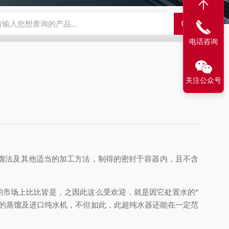
LX-60LX-60淋洗液发生器
EPFIA-120全自动流动注射分析仪
L
电话咨询
关注公众号
馏法及其他适当的加工方法，制得的密封于容器内，且不含
市场上比比皆是，之因此这么受欢迎，就是因它处置水的*
的蒸馏及进口纯水机，不但如此，此超纯水器还能在一定范