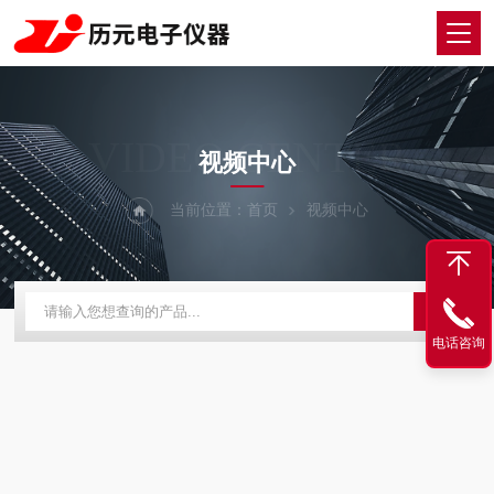
VIDEO CENTER
视频中心
当前位置：
首页
视频中心
电话咨询