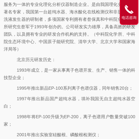
服务为一体的专业化理化分析仪器制造企业。是由我国理化分析领域
著名专家，我国第一台超纯水器、海水酸化在线检测仪和非脱气型淋
电话咨询
洗液发生器的研制者，多项国家专利拥有者昝保真和中科院化学研究
所研究生昝军于
1993
年创办的。公司研发实力雄厚，具备高效的研发
团队，以及拥有专业的研发合作机构的支持。（中科院化学所、中科
院生态环境中心、中国原子能研究院、清华大学、北京大学和国家海
洋局等）
北京历元研发历史：
1993
年成立，是一家从事离子色谱开发、生产、销售一体的科
技型企业；
1995
年推出
新品
EP-100
系列离子色谱仪器，同年销售
20
台；
1997
年推出
新品
国产超纯水器，填补我国无自主超纯水器空
白；
1998
年将
EP-100
升级为
EP-200
，离子色谱用户数量突破
100
家；
2001
年推出实验室硅酸根、磷酸根检测仪；