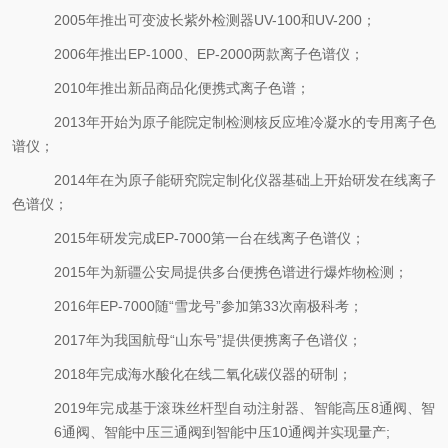
2005
年推出可变波长紫外检测器
UV-100
和
UV-200
；
2006
年推出
EP-1000
、
EP-2000
两款离子色谱仪；
2010
年推出
新品
商品化便携式离子色谱；
2013
年开始为原子能院定制检测核反应堆冷凝水的专用离子色
谱仪；
2014
年在为原子能研究院定制化仪器基础上开始研发在线离子
色谱仪；
2015
年研发完成
EP-7000
第一台在线离子色谱仪；
2015
年为新疆公安局提供多台便携色谱进行爆炸物检测；
2016
年
EP-7000
随“雪龙号”参加第
33
次南极科考；
2017
年为我国航母“山东号”提供便携离子色谱仪；
2018
年完成海水酸化在线二氧化碳仪器的研制；
2019
年完成基于滚珠丝杆型自动注射器、智能高压
8
通阀、智
6
通阀、智能中压三通阀到智能中压
10
通阀并实现量产
;