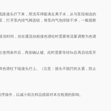
流路接头拧下来，用洗耳球吸满去离子水，从与泵段相连的
泵，打开泵内排气阀选钮，将泵内气泡排除干净，一般观察
短清洗时间，但在通流动相接色谱柱时需要将流量调整为色谱
使用条件后，再按确认键。此时需要等待5s后再启动泵开
将色谱柱下端接头拧上。（注意：接头不能拧的太紧，防止
。
程序操作，以减小前次样品残留对本次检测的影响。