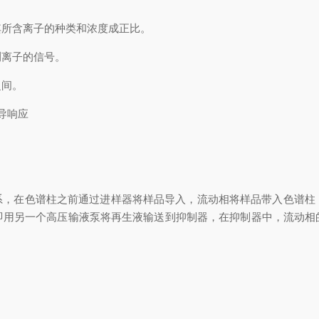
所含离子的种类和浓度成正比。
测离子的信号。
之间。
电导响应
系，在色谱柱之前通过进样器将样品导入，流动相将样品带入色谱柱
即用另一个高压输液泵将再生液输送到抑制器，在抑制器中，流动相