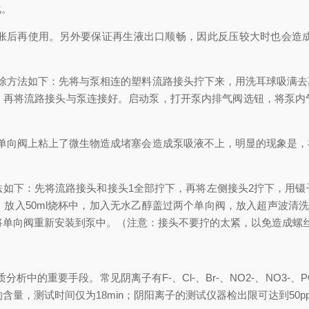
化。
后再使用。另外要保证再生液出口顺畅，因此反压较大时也会造成
方法如下：先将与泵相连的塑料流路接头拧下来，用洗耳球吸满去
，再将流路接头与泵连接好。启动泵，打开泵内排气阀选钮，将泵内
）
向阀上粘上了微生物造成堵塞会造成泵吸液不上，明显的现象是，
下：先将流路接头和接头1全部拧下，再将左侧接头2拧下，用镊
入50ml烧杯中，加入无水乙醇盖过两个单向阀，放入超声波清洗30m
，将单向阀重新安装到泵中。（注意：接头不要拧的太紧，以免造成螺
要手段。常见阴离子有F-、Cl-、Br-、NO2-、NO3-、PO43-
含量，测试时间仅为18min；阴阳离子的测试仪器检出限可达到50pp