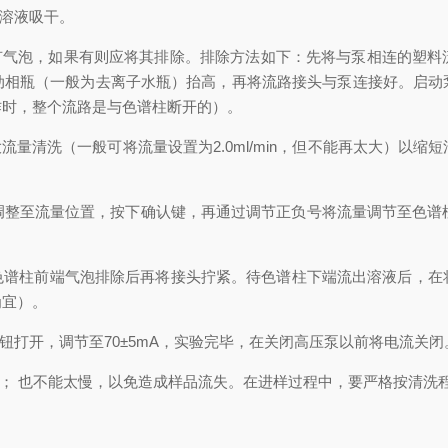
溶液吸干。
气泡，如果有则应将其排除。排除方法如下：先将与泵相连的塑料
动相瓶（一般为去离子水瓶）抬高，再将流路接头与泵连接好。启动
作时，整个流路是与色谱柱断开的）。
量清洗（一般可将流量设置为2.0ml/min，但不能再太大）以缩
至流量位置，按下确认键，再通过调节正负号将流量调节至色谱柱
色谱柱前端气泡排除后再将接头拧紧。待色谱柱下端流出溶液后，在
为宜）。
打开，调节至70±5mA，实验完毕，在关闭高压泵以前将电流关闭
； 也不能太慢，以免造成样品流失。在进样过程中，要严格按清洗