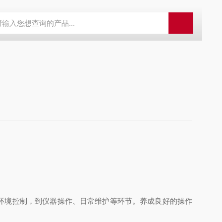
LX-60LX-60淋洗液发生器
EPFIA-120全自动流动注射分析仪
L
环境控制，到仪器操作、日常维护等环节。养成良好的操作