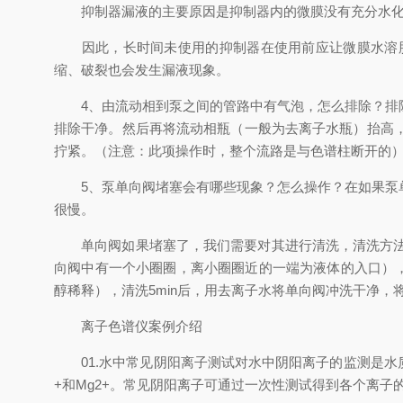
抑制器漏液的主要原因是抑制器内的微膜没有充分水
因此，长时间未使用的抑制器在使用前应让微膜水溶胀
缩、破裂也会发生漏液现象。
4、由流动相到泵之间的管路中有气泡，怎么排除？排除
排除干净。然后再将流动相瓶（一般为去离子水瓶）抬高
拧紧。（注意：此项操作时，整个流路是与色谱柱断开的
5、泵单向阀堵塞会有哪些现象？怎么操作？在如果泵单
很慢。
单向阀如果堵塞了，我们需要对其进行清洗，清洗方法如
向阀中有一个小圈圈，离小圈圈近的一端为液体的入口），放
醇稀释），清洗5min后，用去离子水将单向阀冲洗干净
离子色谱仪案例介绍
01.水中常见阴阳离子测试对水中阴阳离子的监测是水质分析中的重
+和Mg2+。常见阴阳离子可通过一次性测试得到各个离子的