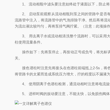
1、 流动相瓶中滤头要注意始终处于液面以下，防止将
2、 启动泵前观察从流动相瓶到泵之间的管路中是否有
流路管中注入，将流路管中的气泡排除干净。然后再将流
为流出液比较均匀，再将泵排气阀拧紧。（注意：此项操
3、 用去离子水或流动相清洗整个流路时，可以采用大流
柱使用流量条件。
操作如下：先将泵停止，再按动正号或负号，将光标调整
关。
接色谱柱时注意先将接头在色谱柱前端抵上2-5s，将
将管路卡的太紧而造成系统压力增大，拧的程度以不漏液
4、 使用阴离子色谱柱检测，通流动相时注意将电流旋钮
5、 进样时阀的扳动要注意，不能太快，以免损伤阀体