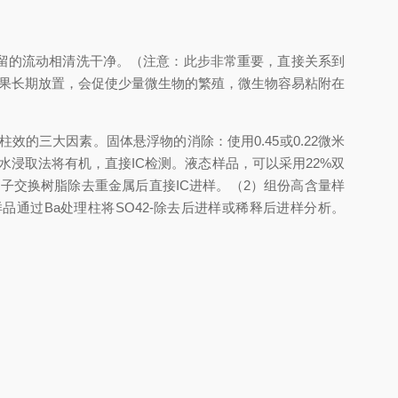
残留的流动相清洗干净。（注意：此步非常重要，直接关系到
果长期放置，会促使少量微生物的繁殖，微生物容易粘附在
三大因素。固体悬浮物的消除：使用0.45或0.22微米
浸取法将有机，直接IC检测。液态样品，可以采用22%双
离子交换树脂除去重金属后直接IC进样。（2）组份高含量样
样品通过Ba处理柱将SO42-除去后进样或稀释后进样分析。