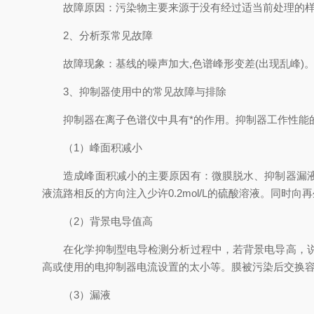
故障原因：污染物主要来源于没有经过适当前处理的样
2、分析泵常见故障
故障现象：基线的噪声加大,色谱峰形变差(出现乱峰)
3、抑制器使用中的常见故障与排除
抑制器在离子色谱仪中具有*的作用。抑制器工作性能的
（1）峰面积减小
造成峰面积减小的主要原因有：微膜脱水、抑制器漏液、
液流路相反的方向注入少许0.2mol/L的硫酸溶液。同
（2）背景电导值高
在化学抑制型电导检测分析过程中，若背景电导高，说明
高或使用的电抑制器电流设置的太小等。膜被污染后交换
（3）漏液