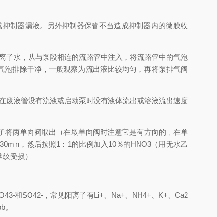
抑制器漏液。另外抑制器保管不当造成抑制器内的微膜收
离子水，从与泵段相连的流路管中注入，将流路管中的气泡
气泡排除干净，一般观察为流出液比较均匀，再将泵排气阀
在废液管没有流液或启动泵时没有液体流出或溶液流出速度
子将两单向阀取出（在取单向阀时注意它是有方向的，在单
in，然后按照1：1的比例加入10％的HNO3（用无水乙
丝纹受损）
和SO42-，常见阳离子有Li+、Na+、NH4+、K+、Ca2
b。