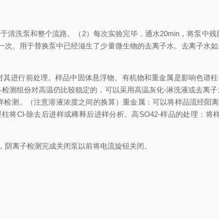
用于清洗泵和整个流路。（2）每次实验完毕，通水20min，将泵中
水一次。用于替换泵中已经滋生了少量微生物的去离子水。去离子水如
进行前处理。样品中固体悬浮物、有机物和重金属是影响色谱柱柱效的
检测组份对高温仍比较稳定的，可以采用高温灰化-淋洗液或去离子水
C进样检测。（注意溶液浓度之间的换算）重金属：可以将样品流经阳
柱将Cl-除去后进样或稀释后进样分析。高SO42-样品的处理：将
阴离子检测完成关闭泵以前将电流旋钮关闭。