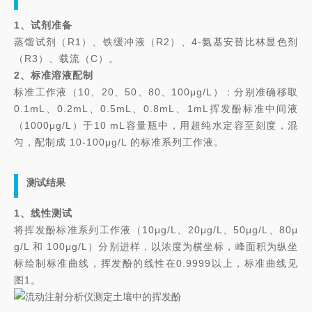
1、试剂准备
蒸馏试剂（R1）、铁缓冲液（R2）、4-氨基安替比林显色剂
（R3）、载流（C）。
2、标准溶液配制
标准工作液（10、20、50、80、100μg/L）：分别准确移取
0.1mL、0.2mL、0.5mL、0.8mL、1mL挥发酚标准中间液
（1000μg/L）于10 mL容量瓶中，用超纯水定容至刻度，混
匀，配制成 10-100μg/L 的标准系列工作液。
测试结果
1、线性测试
将挥发酚标准系列工作液（10μg/L、20μg/L、50μg/L、80μ
g/L 和 100μg/L）分别进样，以浓度为横坐标，峰面积为纵坐
标绘制标准曲线，挥发酚的线性在0.9999以上，标准曲线见
图1。