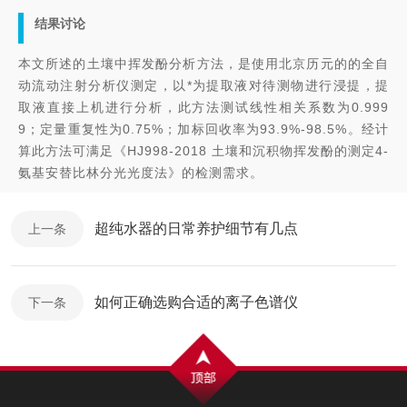
结果讨论
本文所述的土壤中挥发酚分析方法，是使用北京历元的的全自
动流动注射分析仪测定，以*为提取液对待测物进行浸提，提
取液直接上机进行分析，此方法测试线性相关系数为0.999
9；定量重复性为0.75%；加标回收率为93.9%-98.5%。经计
算此方法可满足《HJ998-2018 土壤和沉积物挥发酚的测定4-
氨基安替比林分光光度法》的检测需求。
超纯水器的日常养护细节有几点
上一条
如何正确选购合适的离子色谱仪
下一条