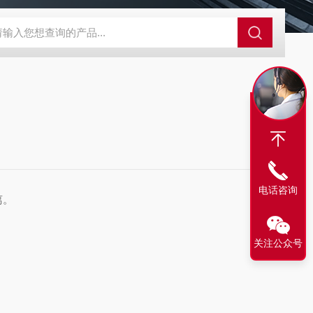
LX-60LX-60淋洗液发生器
EPFIA-120全自动流动注射分析仪
L
电话咨询
离。
关注公众号