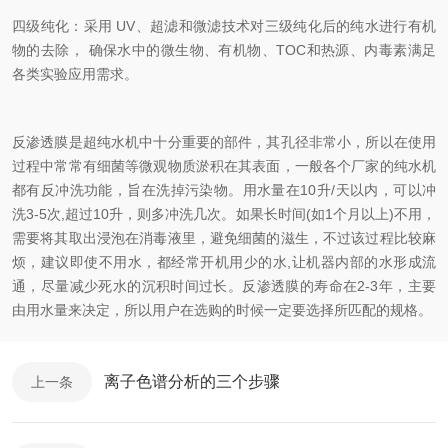
四级纯化：采用 UV、超滤和微滤技术对三级纯化后的纯水进行有机
物的去除， 确保水中的微生物、有机物、TOC和热源、内毒素满足
各类实验应用需求。
反渗透膜是超纯水机中十分重要的部件，其孔径非常小，所以在使用
过程中常常有细菌等微观物质淤积在其表面，一般各个厂家的纯水机
都有反冲洗功能，旨在洗掉污染物。用水量在10升/天以内，可以冲
洗3-5次,超过10升，则多冲洗几次。如果长时间(如1个月以上)不用，
需要将其取出浸泡在消毒液里，避免细菌的滋生，不过该过程比较麻
烦，建议即使不用水，都经常开机用少的水,让机器内部的水形成流
通，尽量减少死水的沉积时间过长。反渗透膜的寿命在2-3年，主要
由用水量来决定，所以用户在选购的时候一定要选择所匹配的规格。
离子色谱分析的三个步骤
上一条