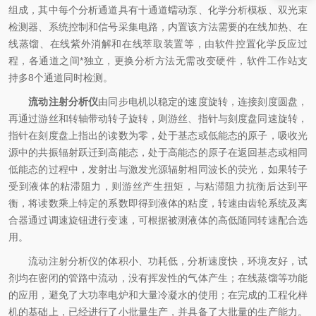
组成，其中每个分析通道具有十通道蠕动泵、化学分析模板、双光束
检测器、系统控制和信号采集电路，内置该方法需要的在线加热、在
线蒸馏、在线紫外消解和在线萃取装置等，由软件控置化学反应过
程，各通道之间*独立，更换分析方法无需改变硬件，软件工作站支
持多8个通道同时检测。
流动注射分析仪
由同步电机以稳定的速度旋转，连接刻度圆盘，
再通过游丝和转轴带动转子旋转，则游丝、指针与刻度盘同速旋转，
指针在刻度盘上指出的读数为零，处于基态或低能态的原子，吸收光
源中的共振辐射跃迁到高能态，处于高能态的原子在返回基态或相同
低能态的过程中，发射出与激发光源辐射相同波长的荧光，如果转子
受到液体的粘滞阻力，则游丝产生扭矩，与粘滞阻力抗衡后达到平
衡，将读数乘上特定的系数即得到液体的粘度，转速由齿轮系统及离
合器通过调速旋钮进行变速，可根据被测液体的高低随同转速配合选
用。
流动注射分析仪的体积小、功耗低，分析速度快，环境友好，试
剂均在密闭的管路中流动，没有挥发性的气体产生；在线蒸馏等功能
的应用，避免了大功率电炉和大量冷凝水的使用；在完成的工程化样
机的基础上，已经进行了小批量生产，并具备了大批量的生产能力。