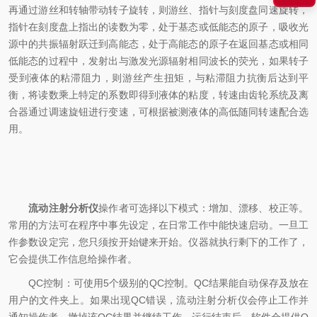
再通过游丝和转轴带动转子旋转，则游丝、指针与刻度盘同速旋转，
指针在刻度盘上指出的读数为零，处于基态或低能态的原子，吸收光
源中的共振辐射跃迁到高能态，处于高能态的原子在返回基态或相同
低能态的过程中，发射出与激发光源辐射相同波长的荧光，如果转子
受到液体的粘滞阻力，则游丝产生扭矩，与粘滞阻力抗衡后达到平
衡，将读数乘上特定的系数即得到液体的粘度，转速由齿轮系统及离
合器通过调速旋钮进行变速，可根据被测液体的高低随同转速配合选
用。
流动注射分析仪
操作者可选择以下模式：增加、漂移、校正等。
常用的方法可在程序中事先设定，在日常工作中能快速启动。一旦工
作参数设定完，您只须按开始键来开始。仪器就执行剩下的工作了，
它会提供工作信息给操作者。
QC控制：可使用5个级别的QC控制。QC结果能自动保存及放在
用户的文件夹上。如果出现QC错误，流动注射分析仪会停止工作并