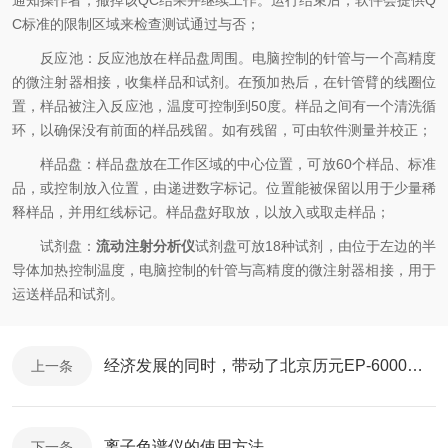
通知操作者，撤掉该QC结果并继续工作。运行结束后，软件会提供Q
C标准的限制区域来检查测试通过与否；
反应池：反应池放在样品盘周围。电脑控制的针管与一个高精度
的微注射器相接，收集样品和试剂。在预加热后，在针管臂的线圈位
置，样品被注入反应池，温度可控制到50度。样品之间有一个清洗循
环，以确保没有前面的样品残留。如有残留，可由软件测量并校正；
样品盘：样品盘放在工作区域的中心位置，可放60个样品、标准
品，或控制放入位置，由递进数字标记。位置能被保留以用于少量稀
释样品，并用红线标记。样品盘好取放，以放入或取走样品；
试剂盘：
流动注射分析仪
试剂盘可放18种试剂，由位于左边的半
导体加热控制温度，电脑控制的针管与高精度的微注射器相接，用于
运送样品和试剂。
经济发展的同时，带动了北京历元EP-6000离子色谱仪的发展
上一条
离子色谱仪的使用方法
下一条