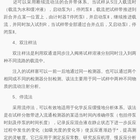
还可以采用断续流动法的合并带体系。当试样从S注入载流时
（载流为水和缓冲液），启动泵为I，停闭泵Ⅱ，载流把试样带推进到
距合并点某一位置上，由计时器T停闭泵I，并启动泵Ⅱ，继续推进载
流，并同时加入试剂R，当试样带全部通过合并点后，又启动泵I，停
闭泵Ⅱ。
4、双注样法
双注样法是利用双通道同步注入阀将试样溶液分别同时注入到两
种不同流路的载流中。
注入的试样塞可以一前一后地通过同一检测器。也可以通过两个
相同或不同的检测器分别检测。该法主要用于同一试样中两种不同物
质的流动注射分析。
5、停流法
采用流停法，可以有效地适用于化学反应缓慢地分析体系。该法
是在试样分散带进入流通检测器的某适当时间内准确停泵（包括停泵
时刻及停泵的时间长度），记录反应混合液在静止状态下进一步反应
过程中发生的变化（如吸光度的变化等）使反应逐渐趋于*，提高测
定的灵敏度。它已应用于测定反应常数、研究反应机理、慢反应分析