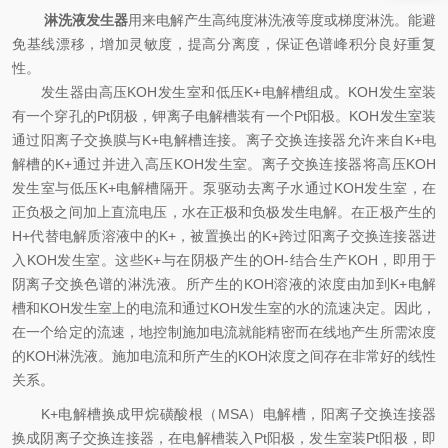
淋洗液发生器
用来电解产生高纯度淋洗液等度或梯度淋洗。能避
免基线漂移，增加灵敏度，提高分离度，保证色谱峰积分良好重复
性。
发生器由高压KOH发生室和低压K+电解槽组成。KOH发生室装
有一个穿孔的Pt阴极，钾离子电解槽装有一个Pt阳极。KOH发生室装
通过阳离子交换膜与K+电解槽连接。离子交换连接器允许来自K+电
解槽的K+通过并进入高压KOH发生室。离子交换连接器将高压KOH
发生室与低压K+电解槽隔开。泵驱动去离子水通过KOH发生室，在
正负极之间加上直流电压，水在正极和负极发生电解。在正极产生的
H+代替电解质溶液中的K+，被置换出的K+跨过阳离子交换连接器进
入KOH发生室。这些K+与在阴极产生的OH-结合生产KOH，即用于
阴离子交换色谱的淋洗液。所产生的KOH溶液的浓度由加到K+电解
槽和KOH发生室上的电流和通过KOH发生室的水的流速决定。因此，
在一个给定的流速，地控制施加电流就能精密而在线地产生所需浓度
的KOH淋洗液。施加电流和所产生的KOH浓度之间存在非常好的线性
关系。
K+电解槽换成甲烷磺酸根（MSA）电解槽，阳离子交换连接器
换成阴离子交换连接器，在电解槽装入Pt阳极，发生室装Pt阳极，即