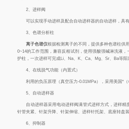
2、进样阀
可以实现手动进样及配合自动进样器的自动进样，具有信号自
3、色谱分析柱
离子色谱仪
根据检测离子的不同，提供多种色谱柱供
0~14的工作范围，兼容反相试剂，使用强酸强碱淋洗液，一
护柱，一次进样可完成Li、Na、K、Ca、Mg、Sr、Ba等
4、在线脱气功能（内置式）
利用的负压原理（真空压力-0.01MPa），采用美国
5、自动进样器
自动进样器采用电动进样阀满管式进样方式，进样精度达
针管夹紧、针架升降、针架伸缩、进样针托架、底座转盘
6、抑制器