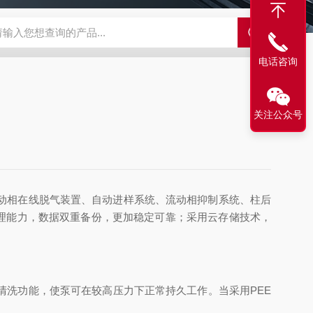
LX-60LX-60淋洗液发生器
EPFIA-120全自动流动注射分析仪
L
电话咨询
关注公众号
动相在线脱气装置、自动进样系统、流动相抑制系统、柱后
理能力，数据双重备份，更加稳定可靠；采用云存储技术，
洗功能，使泵可在较高压力下正常持久工作。当采用PEE