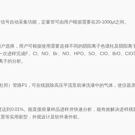
动采集功能，定量管可由用户根据需要在20-1000μl之间。
用户选择，用户可根据使用需要选择不同的阴阳离子色谱柱及阴阳离
次进样完成F、Cl、NO、Br、NO、HPO、SO、CIO、BrO、
阳离子的分析。
*（杜邦）管路P1，可在线脱除高压平流泵前淋洗液中的气体，使仪器
到0.01%。能直接痕量样品进样并快速分析，能有效解决进样残
装置等实用新型，外观设计及软件著作权。