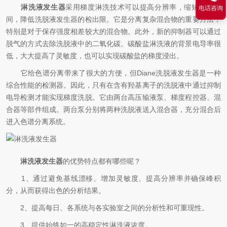
淋洗液发生器
采用梯度淋洗技术可以提高分辨率，缩短分析时
电话咨询
间，降低洗脱液发生器的检出限。它是分离复杂混合物的重要方法，
特别是对于保存强度相差较大的混合物。此外，新的抑制器可以通过
脱气的方式去除洗脱液中的二氧化碳。碳酸盐淋洗液的背景电导率很
低，大大提高了灵敏度，也可以实现碳酸盐的梯度浸出。
它给色谱分离带来了很大的方便，但Diane洗脱液发生器是一种
综合性能的检测器。因此，只有在含有羟基离子的洗脱液中通过抑制
电导检测才能实现梯度洗脱。它由两台高压输液泵、梯度程控器、混
合器等部件组成。两台泵分别将两种洗脱液送入混合器，充分混合后
进入色谱分离系统。
淋洗液发生器
的优势特点都有哪些呢？
1、通过避免基线漂移、增加灵敏度、提高分辨率并确保峰积
分，从而获得出色的分析结果。
2、提高每日、各系统与各实验室之间的分析性和可重现性。
3、提供始终如一的高稳定性淋洗液浓度。