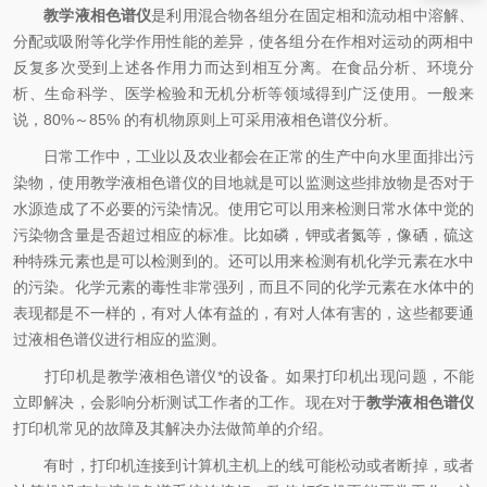
教学液相色谱仪
是利用混合物各组分在固定相和流动相中溶解、
分配或吸附等化学作用性能的差异，使各组分在作相对运动的两相中
反复多次受到上述各作用力而达到相互分离。在食品分析、环境分
析、生命科学、医学检验和无机分析等领域得到广泛使用。一般来
说，80%～85% 的有机物原则上可采用液相色谱仪分析。
日常工作中，工业以及农业都会在正常的生产中向水里面排出污
染物，使用教学液相色谱仪的目地就是可以监测这些排放物是否对于
水源造成了不必要的污染情况。使用它可以用来检测日常水体中觉的
污染物含量是否超过相应的标准。比如磷，钾或者氮等，像硒，硫这
种特殊元素也是可以检测到的。还可以用来检测有机化学元素在水中
的污染。化学元素的毒性非常强列，而且不同的化学元素在水体中的
表现都是不一样的，有对人体有益的，有对人体有害的，这些都要通
过液相色谱仪进行相应的监测。
打印机是教学液相色谱仪*的设备。如果打印机出现问题，不能
立即解决，会影响分析测试工作者的工作。现在对于
教学液相色谱仪
打印机常见的故障及其解决办法做简单的介绍。
有时，打印机连接到计算机主机上的线可能松动或者断掉，或者