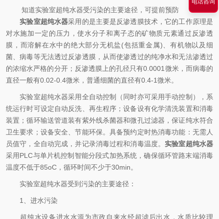
电话咨询
知道实验室超纯水器受污染的主要途径，可提前预防
实验室超纯水器
采用的是主要是反渗透膜技术，它的工作原理是
对水施加一定的压力，使水分子和离子态的矿物质元素通过反渗透
膜，而溶解在水中的绝大部分无机盐(包括重金属)、有机物以及细
菌、病毒等无法透过反渗透膜，从而使渗透过的纯净水和无法渗透过
的浓缩水严格的分开；反渗透膜上的孔径只有0.0001微米，而病毒的
直径一般有0.02-0.4微米，普通细菌的直径有0.4-1微米。
实验室超纯水器采用全自动控制（同时亦可采用手动控制），系
统运行时可设定自动反洗、再生程序；设备设有化学清洗装置和消毒
装置；循环输送管道装有紫外线杀菌器和微孔过滤器，保证纯水符合
卫生要求；设备安全、节能环保。具备预约定时热消毒功能：无需人
员值守，全自动完成，并记录消毒过程和消毒温度。
实验室超纯水器
采用PLC与单片机控制智能分段式加热系统，确保循环管路末端消毒
温度不低于85oC，循环时间不少于30min。
实验室超纯水器受到污染的主要途径：
1、进水污染
超纯水设备进水水源为市政自来水经超滤后出水，水质比较理