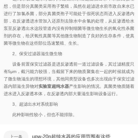
想，但是部分真菌类采用孢子繁殖，虽然在超滤进水前市政自来水已
进行了加氯杀菌，部分真菌类孢子可能处于假死状态而进入反渗透内
部，在反渗透进水管加入还原剂去除水中余氯的处理，从反渗透给水
泵至反渗透出水这段管道内没有抑制细菌等微生物生长的氧化性杀菌
剂的存在，给厌氧性真菌等其他微生物制造了良好的生存条件，使真
菌等微生物在这些部位迅速繁殖、生长。
2、保安过滤器滋生微生物
设备前置保安过滤器是进反渗透前一道过滤设备，其过滤精度只
有5μm，截污能力较强，当截留下来的物质聚集在一起的时候就成为
了微生物滋生的理想环境，其他同类型设备也多次出现由于保安过滤
器内部滋生异物对
实验室超纯水器
产生影响的情况。真菌类物质随着
进水进入反渗透本体，在反渗透内部大量滋生影响设备运行。
3、超滤出水对系统影响
此种影响性较小，但也不能排除。
upw-20n超纯水器的应用范围有这些
上一条